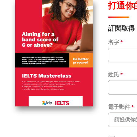
打通你
訂閱取得「
名字
*
姓氏
*
電子郵件
*